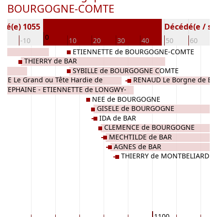
BOURGOGNE-COMTE
Né(e) 1055
Décédé(e / s) 
0
20
-10
10
20
30
40
50
60
ETIENNETTE de BOURGOGNE-COMTE
THIERRY de BAR
Y
SYBILLE de BOURGOGNE COMTE
ME Le Grand ou Tête Hardie de
RENAUD Le Borgne de B
STEPHAINE - ETIENNETTE de LONGWY-
NE
NEE de BOURGOGNE
ETZ
GISELE de BOURGOGNE
IDA de BAR
CLEMENCE de BOURGOGNE
MECHTILDE de BAR
AGNES de BAR
THIERRY de MONTBELIARD
1100