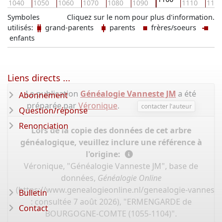
1040
1050
1060
1070
1080
1090
1110
112
Symboles
Cliquez sur le nom pour plus d'information.
utilisés:
grand-parents
parents
frères/soeurs
enfants
Liens directs ...
La publication
Généalogie Vanneste JM
a été
Abonnement
préparée par
Véronique
.
contacter l'auteur
Question/réponse
Renonciation
Lors de la copie des données de cet arbre
généalogique, veuillez inclure une référence à
l'origine:
Véronique, "Généalogie Vanneste JM", base de
données,
Généalogie Online
(
https://www.genealogieonline.nl/genealogie-vannest
Bulletin
: consultée 7 août 2026), "ERMENGARDE de
Contact
BOURGOGNE-COMTE (1055-1104)".