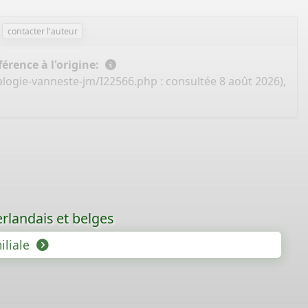
contacter l'auteur
érence à l'origine:
alogie-vanneste-jm/I22566.php
: consultée 8 août 2026),
rlandais et belges
iliale