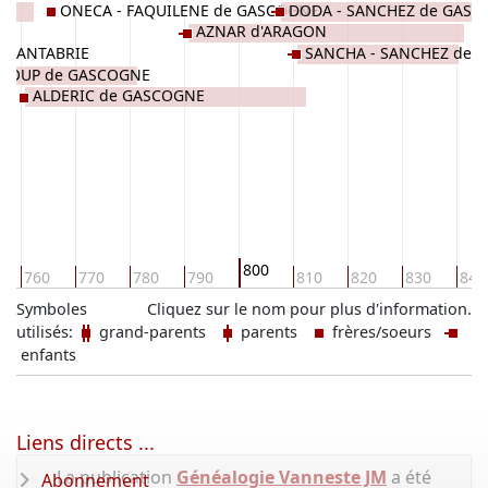
ONECA - FAQUILENE de GASCOGNE
DODA - SANCHEZ de GAS
AZNAR d'ARAGON
 CANTABRIE
SANCHA - SANCHEZ de 
 LOUP de GASCOGNE
ALDERIC de GASCOGNE
800
760
770
780
790
810
820
830
840
Symboles
Cliquez sur le nom pour plus d'information.
utilisés:
grand-parents
parents
frères/soeurs
enfants
Liens directs ...
La publication
Généalogie Vanneste JM
a été
Abonnement