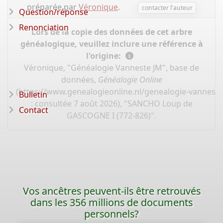
préparée par
Véronique
.
contacter l'auteur
Question/réponse
Renonciation
Lors de la copie des données de cet arbre
généalogique, veuillez inclure une référence à
l'origine:
Véronique, "Généalogie Vanneste JM", base de
données,
Généalogie Online
(
https://www.genealogieonline.nl/genealogie-vannest
Bulletin
: consultée 7 août 2026), "SANCHO Loup de
Contact
GASCOGNE I (772-826)".
Vos ancêtres peuvent-ils être retrouvés
dans les 356 millions de documents
personnels?