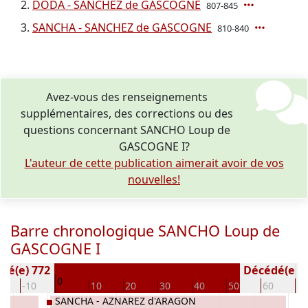
DODA - SANCHEZ de GASCOGNE
807-845
SANCHA - SANCHEZ de GASCOGNE
810-840
Avez-vous des renseignements
supplémentaires, des corrections ou des
questions concernant SANCHO Loup de
GASCOGNE I?
L'auteur de cette publication aimerait avoir de vos
nouvelles!
Barre chronologique SANCHO Loup de
GASCOGNE I
Né(e) 772
Décédé(e / s
0
0
-10
10
20
30
40
50
60
70
SANCHA - AZNAREZ d'ARAGON