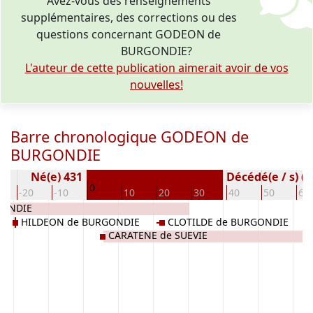
Avez-vous des renseignements
supplémentaires, des corrections ou des
questions concernant GODEON de
BURGONDIE?
L'auteur de cette publication aimerait avoir de vos
nouvelles!
Barre chronologique GODEON de
BURGONDIE
Né(e) 431
Décédé(e / s) ( 
0
-20
-10
10
20
30
40
50
60
GONDIE
HILDEON de BURGONDIE
CLOTILDE de BURGONDIE
CARATENE de SUEVIE