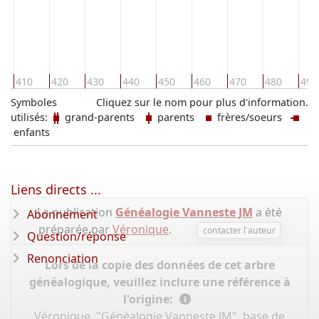
410
420
430
440
450
460
470
480
490
Symboles
Cliquez sur le nom pour plus d'information.
utilisés:
grand-parents
parents
frères/soeurs
enfants
Liens directs ...
La publication
Généalogie Vanneste JM
a été
Abonnement
préparée par
Véronique
.
contacter l'auteur
Question/réponse
Renonciation
Lors de la copie des données de cet arbre
généalogique, veuillez inclure une référence à
l'origine:
Véronique, "Généalogie Vanneste JM", base de