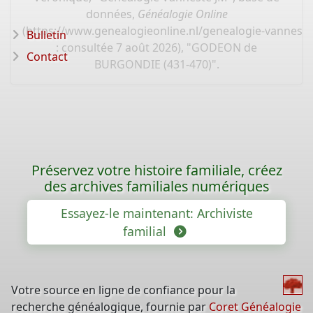
données,
Généalogie Online
(
https://www.genealogieonline.nl/genealogie-vannest
Bulletin
: consultée 7 août 2026), "GODEON de
Contact
BURGONDIE (431-470)".
Préservez votre histoire familiale, créez
des archives familiales numériques
Essayez-le maintenant: Archiviste
familial
Votre source en ligne de confiance pour la
recherche généalogique, fournie par
Coret Généalogie