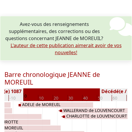
Avez-vous des renseignements
supplémentaires, des corrections ou des
questions concernant JEANNE de MOREUIL?
L'auteur de cette publication aimerait avoir de vos
nouvelles!
Barre chronologique JEANNE de
MOREUIL
é(e) 1087
Décédé(e / s) 
0
0
-10
10
20
30
40
50
60
70
ADELE de MOREUIL
WALLERAND de LOUVENCOURT
CHARLOTTE de LOUVENCOURT
HOUROTTE
de MOREUIL