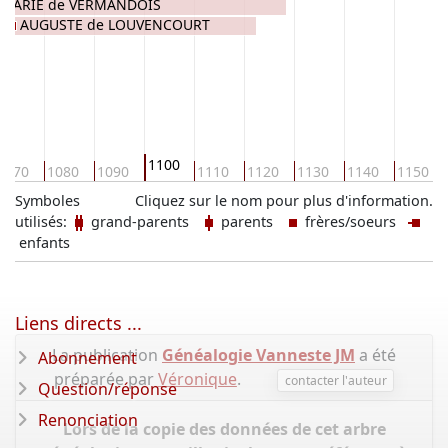
MARIE de VERMANDOIS
AUGUSTE de LOUVENCOURT
1100
1070
1080
1090
1110
1120
1130
1140
1150
Symboles
Cliquez sur le nom pour plus d'information.
utilisés:
grand-parents
parents
frères/soeurs
enfants
Liens directs ...
La publication
Généalogie Vanneste JM
a été
Abonnement
préparée par
Véronique
.
contacter l'auteur
Question/réponse
Renonciation
Lors de la copie des données de cet arbre