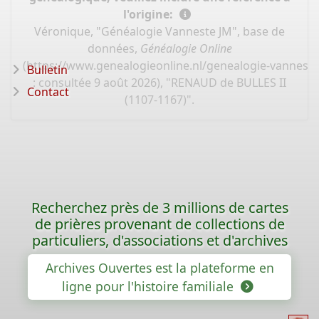
l'origine:
Véronique, "Généalogie Vanneste JM", base de
données,
Généalogie Online
(
https://www.genealogieonline.nl/genealogie-vannest
Bulletin
: consultée 9 août 2026), "RENAUD de BULLES II
Contact
(1107-1167)".
Recherchez près de 3 millions de cartes
de prières provenant de collections de
particuliers, d'associations et d'archives
Archives Ouvertes est la plateforme en
ligne pour l'histoire familiale