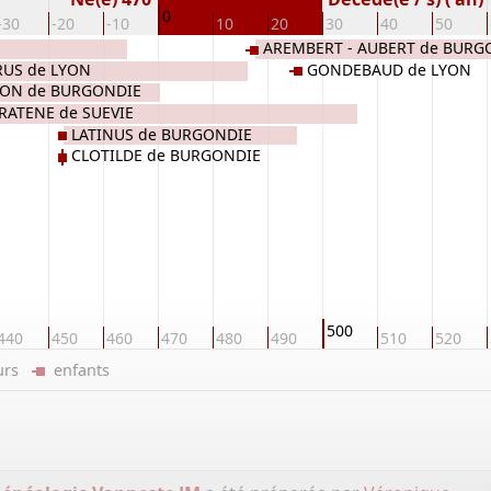
0
-30
-20
-10
10
20
30
40
50
AREMBERT - AUBERT de BURG
RUS de LYON
GONDEBAUD de LYON
ON de BURGONDIE
RATENE de SUEVIE
LATINUS de BURGONDIE
CLOTILDE de BURGONDIE
500
440
450
460
470
480
490
510
520
eurs
enfants