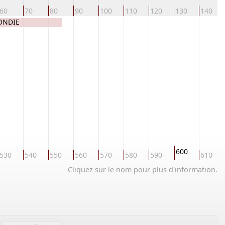
60
70
80
90
100
110
120
130
140
ONDIE
600
530
540
550
560
570
580
590
610
Cliquez sur le nom pour plus d'information.