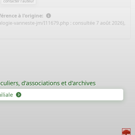
contacter l'auteur
érence à l'origine:
alogie-vanneste-jm/I11679.php
: consultée 7 août 2026),
uliers, d'associations et d'archives
iliale