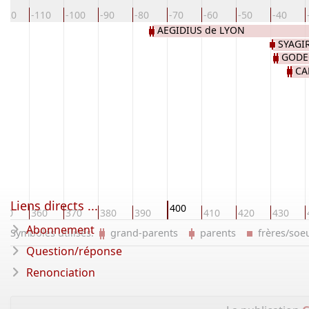
-120
-110
-100
-90
-80
-70
-60
-50
-40
AEGIDIUS de LYON
SYAGI
GODE
CA
Liens directs ...
400
350
360
370
380
390
410
420
430
Abonnement
Symboles utilisés:
grand-parents
parents
frères/so
Question/réponse
Renonciation