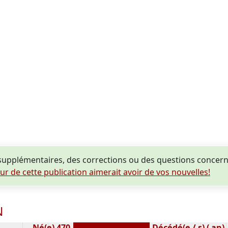
supplémentaires, des corrections ou des questions conce
eur de cette publication aimerait avoir de vos nouvelles!
N
Né(e) 470
Décédé(e / s) ( an)