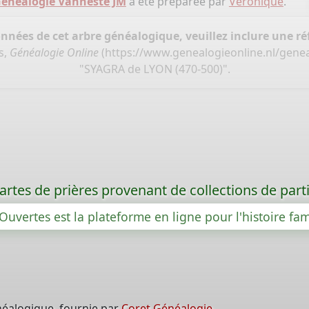
énéalogie Vanneste JM
a été préparée par
Véronique
.
onnées de cet arbre généalogique, veuillez inclure une réf
s,
Généalogie Online
(
https://www.genealogieonline.nl/gene
"SYAGRA de LYON (470-500)".
rtes de prières provenant de collections de partic
Ouvertes est la plateforme en ligne pour l'histoire fam
néalogique, fournie par
Coret Généalogie