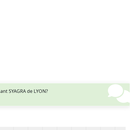
rnant SYAGRA de LYON?