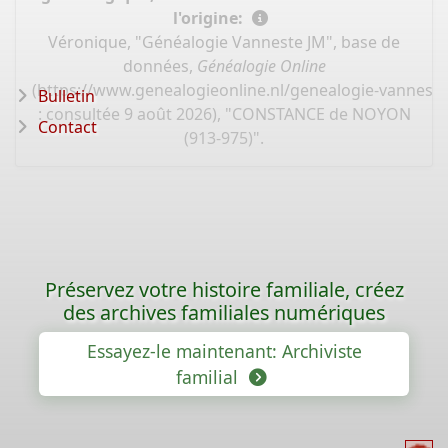
l'origine:
Véronique, "Généalogie Vanneste JM", base de
données,
Généalogie Online
(
https://www.genealogieonline.nl/genealogie-vannest
Bulletin
: consultée 9 août 2026), "CONSTANCE de NOYON
Contact
(913-975)".
Préservez votre histoire familiale, créez
des archives familiales numériques
Essayez-le maintenant: Archiviste
familial