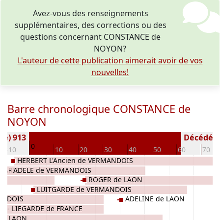
Avez-vous des renseignements
supplémentaires, des corrections ou des
questions concernant CONSTANCE de
NOYON?
L'auteur de cette publication aimerait avoir de vos
nouvelles!
Barre chronologique CONSTANCE de
NOYON
(e) 913
Décédé(e /
0
-10
10
20
30
40
50
60
70
HERBERT L'Ancien de VERMANDOIS
 PARIS
LIX - ADELE de VERMANDOIS
ROGER de LAON
LUITGARDE de VERMANDOIS
ANDOIS
ADELINE de LAON
E - LIEGARDE de FRANCE
de LAON