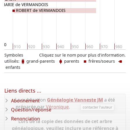
MARIE de VERMANDOIS
ROBERT de VERMANDOIS
900
910
920
930
940
950
960
970
980
Symboles
Cliquez sur le nom pour plus d'information.
utilisés:
grand-parents
parents
frères/soeurs
enfants
Liens directs ...
La publication
Généalogie Vanneste JM
a été
Abonnement
préparée par
Véronique
.
contacter l'auteur
Question/réponse
Renonciation
Lors de la copie des données de cet arbre
généalogique, veuillez inclure une référence à