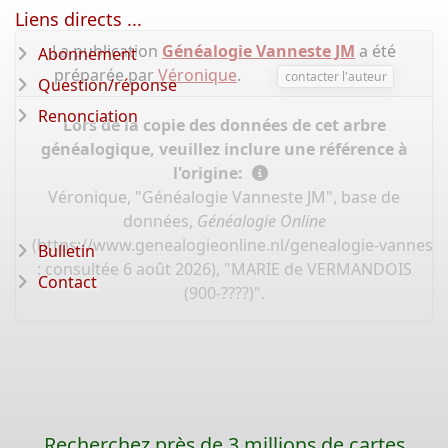
Liens directs ...
La publication
Généalogie Vanneste JM
a été
Abonnement
préparée par
Véronique
.
contacter l'auteur
Question/réponse
Renonciation
Lors de la copie des données de cet arbre
généalogique, veuillez inclure une référence à
l'origine:
Véronique, "Généalogie Vanneste JM", base de
données,
Généalogie Online
(
https://www.genealogieonline.nl/genealogie-vannest
Bulletin
: consultée 6 août 2026), "MARIE de VERMANDOIS
Contact
(900-????)".
Recherchez près de 3 millions de cartes