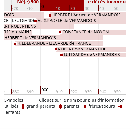
Né(e) 900
Le décès inconnu
0
30
-20
-10
10
20
30
40
50
ANDOIS
HERBERT L'Ancien de VERMANDOIS
RICE - LEUTGARDE de PARIS
ALIX - ADELE de VERMANDOIS
BERT ROBERTIENS
AELIS du MAINE
CONSTANCE de NOYON
HERBERT de VERMANDOIS
HILDEBRANDE - LIEGARDE de FRANCE
ROBERT de VERMANDOIS
LUITGARDE de VERMANDOIS
900
70
880
890
910
920
930
940
950
Symboles
Cliquez sur le nom pour plus d'information.
utilisés:
grand-parents
parents
frères/soeurs
enfants