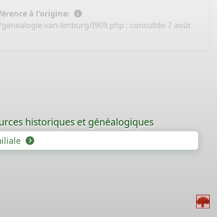
érence à l'origine:
/genealogie-van-limburg/I909.php
: consultée 7 août
ources historiques et généalogiques
iliale