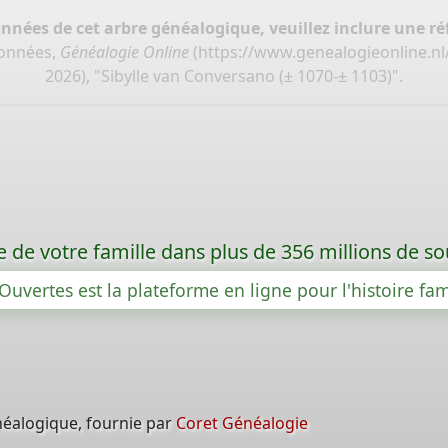
onnées de cet arbre généalogique, veuillez inclure une réf
données,
Généalogie Online
(
https://www.genealogieonline.nl
2026), "Sibylle van Conversano (± 1070-± 1103)".
re de votre famille dans plus de 356 millions de s
Ouvertes est la plateforme en ligne pour l'histoire fam
néalogique, fournie par
Coret Généalogie