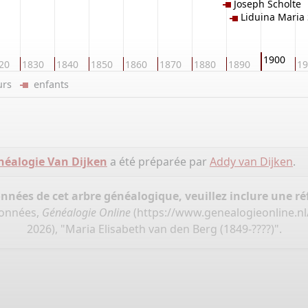
Joseph Scholte
Liduina Maria 
1900
20
1830
1840
1850
1860
1870
1880
1890
19
eurs
enfants
néalogie Van Dijken
a été préparée par
Addy van Dijken
.
onnées de cet arbre généalogique, veuillez inclure une réf
données,
Généalogie Online
(
https://www.genealogieonline.nl
2026), "Maria Elisabeth van den Berg (1849-????)".