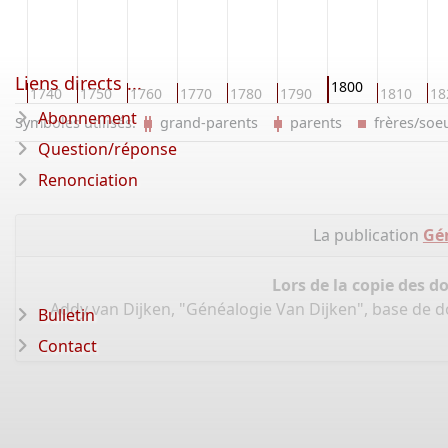
Liens directs ...
1800
30
1740
1750
1760
1770
1780
1790
1810
18
Abonnement
Symboles utilisés:
grand-parents
parents
frères/so
Question/réponse
Renonciation
La publication
Gé
Lors de la copie des d
Addy van Dijken, "Généalogie Van Dijken", base de 
Bulletin
Contact