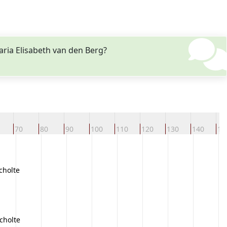
ria Elisabeth van den Berg?
70
80
90
100
110
120
130
140
15
cholte
cholte