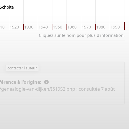
Scholte
2
10
1920
1930
1940
1950
1960
1970
1980
1990
Cliquez sur le nom pour plus d'information.
contacter l'auteur
érence à l'origine:
/genealogie-van-dijken/I61952.php
: consultée 7 août