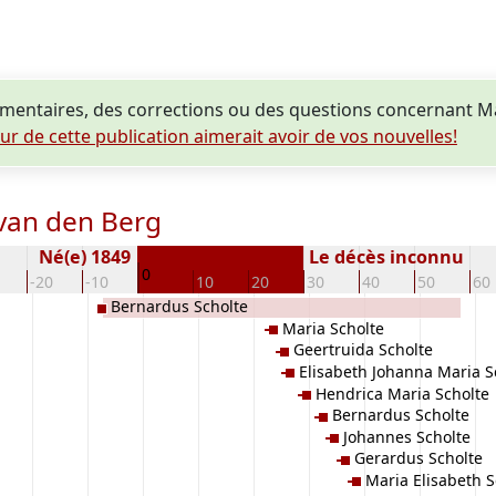
entaires, des corrections ou des questions concernant Ma
eur de cette publication aimerait avoir de vos nouvelles!
 van den Berg
Né(e) 1849
Le décès inconnu
0
-20
-10
10
20
30
40
50
60
Bernardus Scholte
Maria Scholte
Geertruida Scholte
Elisabeth Johanna Maria S
Hendrica Maria Scholte
Bernardus Scholte
Johannes Scholte
Gerardus Scholte
Maria Elisabeth S