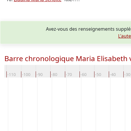
Avez-vous des renseignements supplém
L'aut
Barre chronologique Maria Elisabeth
0
-110
-100
-90
-80
-70
-60
-50
-40
-30