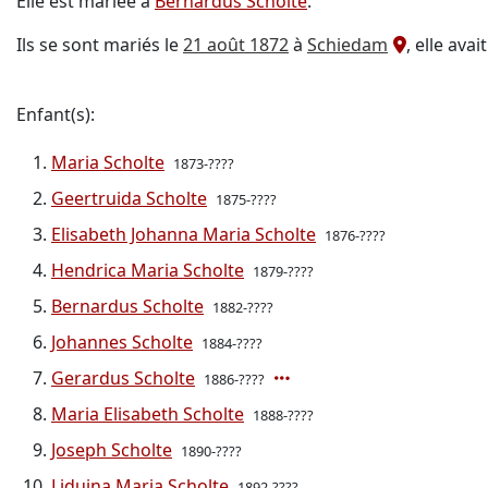
Elle est mariée à
Bernardus Scholte
.
Ils se sont mariés le
21 août 1872
à
Schiedam
, elle avai
Enfant(s):
Maria Scholte
1873-????
Geertruida Scholte
1875-????
Elisabeth Johanna Maria Scholte
1876-????
Hendrica Maria Scholte
1879-????
Bernardus Scholte
1882-????
Johannes Scholte
1884-????
Gerardus Scholte
1886-????
Maria Elisabeth Scholte
1888-????
Joseph Scholte
1890-????
Liduina Maria Scholte
1892-????