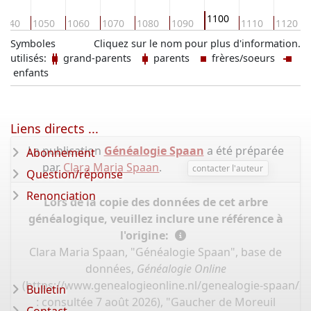
1100
1040
1050
1060
1070
1080
1090
1110
1120
Symboles
Cliquez sur le nom pour plus d'information.
utilisés:
grand-parents
parents
frères/soeurs
enfants
Liens directs ...
La publication
Généalogie Spaan
a été préparée
Abonnement
par
Clara Maria Spaan
.
contacter l'auteur
Question/réponse
Renonciation
Lors de la copie des données de cet arbre
généalogique, veuillez inclure une référence à
l'origine:
Clara Maria Spaan, "Généalogie Spaan", base de
données,
Généalogie Online
(
https://www.genealogieonline.nl/genealogie-spaan/I
Bulletin
: consultée 7 août 2026), "Gaucher de Moreuil