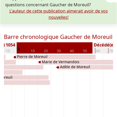
questions concernant Gaucher de Moreuil?
L'auteur de cette publication aimerait avoir de vos
nouvelles!
Barre chronologique Gaucher de Moreuil
(e) 1054
Décédé(e / s
0
-10
10
20
30
40
50
60
70
Pierre de Moreuil
Marie de Vermandois
Adèle de Moreuil
Moreuil
Ham