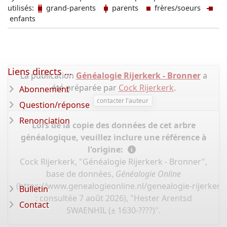
utilisés:
grand-parents
parents
frères/soeurs
enfants
Liens directs ...
La publication
Généalogie Rijerkerk - Bronner
a
été préparée par
Cock Rijerkerk
.
Abonnement
contacter l'auteur
Question/réponse
Renonciation
Lors de la copie des données de cet arbre
généalogique, veuillez inclure une référence à
l'origine:
Cock Rijerkerk, "Généalogie Rijerkerk - Bronner",
base de données,
Généalogie Online
(
https://www.genealogieonline.nl/genealogie-rijerker
Bulletin
: consultée 7 août 2026), "Hester Arentsd
Contact
SWAENHIL (± 1630-????)".