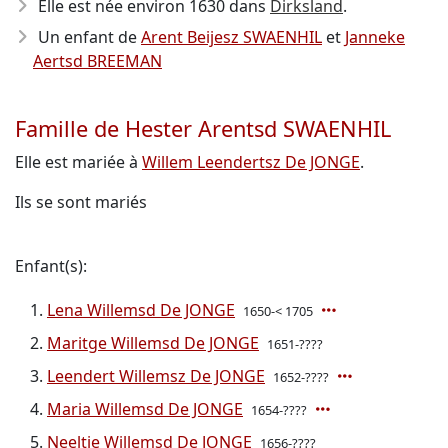
Elle est née environ 1630
dans
Dirksland
.
Un enfant de
Arent Beijesz SWAENHIL
et
Janneke
Aertsd BREEMAN
Famille de Hester Arentsd SWAENHIL
Elle est mariée à
Willem Leendertsz De JONGE
.
Ils se sont mariés
Enfant(s):
Lena Willemsd De JONGE
1650-< 1705
Maritge Willemsd De JONGE
1651-????
Leendert Willemsz De JONGE
1652-????
Maria Willemsd De JONGE
1654-????
Neeltje Willemsd De JONGE
1656-????