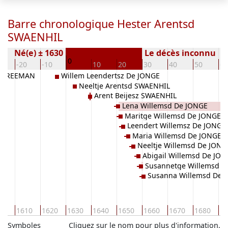
Barre chronologique Hester Arentsd
SWAENHIL
Né(e) ± 1630
Le décès inconnu
0
0
-20
-10
10
20
30
40
50
60
z BREEMAN
Willem Leendertsz De JONGE
Neeltje Arentsd SWAENHIL
Arent Beijesz SWAENHIL
Lena Willemsd De JONGE
Maritge Willemsd De JONGE
Leendert Willemsz De JONGE
Maria Willemsd De JONGE
Neeltje Willemsd De JONG
Abigail Willemsd De JO
Susannetge Willemsd D
Susanna Willemsd De 
00
1610
1620
1630
1640
1650
1660
1670
1680
16
Symboles
Cliquez sur le nom pour plus d'information.