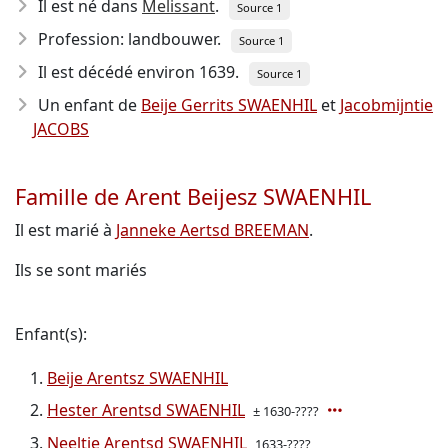
Il est né dans
Melissant
.
Source 1
Profession: landbouwer.
Source 1
Il est décédé environ 1639
.
Source 1
Un enfant de
Beije Gerrits SWAENHIL
et
Jacobmijntie
JACOBS
Famille de Arent Beijesz SWAENHIL
Il est marié à
Janneke Aertsd BREEMAN
.
Ils se sont mariés
Enfant(s):
Beije Arentsz SWAENHIL
Hester Arentsd SWAENHIL
± 1630-????
Neeltje Arentsd SWAENHIL
1633-????