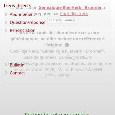
Liens directs ...
La publication
Généalogie Rijerkerk - Bronner
a
été préparée par
Cock Rijerkerk
.
Abonnement
contacter l'auteur
Question/réponse
Renonciation
Lors de la copie des données de cet arbre
généalogique, veuillez inclure une référence à
l'origine:
Cock Rijerkerk, "Généalogie Rijerkerk - Bronner",
base de données,
Généalogie Online
(
https://www.genealogieonline.nl/genealogie-rijerker
Bulletin
: consultée 7 août 2026), "Arent Beijesz SWAENHIL
Contact
(????-± 1639)".
Recherchez et parcourez les