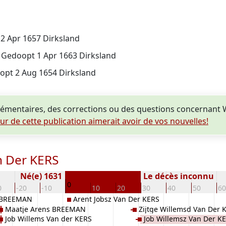
2 Apr 1657 Dirksland
 Gedoopt 1 Apr 1663 Dirksland
opt 2 Aug 1654 Dirksland
mentaires, des corrections ou des questions concernant 
eur de cette publication aimerait avoir de vos nouvelles!
n Der KERS
Né(e) 1631
Le décès inconnu
0
0
-20
-10
10
20
30
40
50
60
z BREEMAN
Arent Jobsz Van Der KERS
Maatje Arens BREEMAN
Zijtge Willemsd Van Der 
Job Willems Van der KERS
Job Willemsz Van Der K