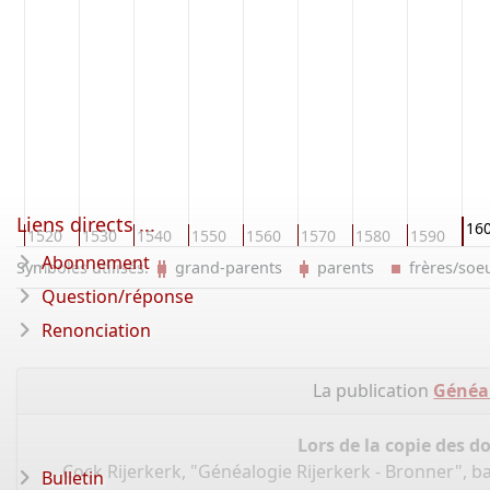
Liens directs ...
16
0
1520
1530
1540
1550
1560
1570
1580
1590
Abonnement
Symboles utilisés:
grand-parents
parents
frères/so
Question/réponse
Renonciation
La publication
Généal
Lors de la copie des d
Cock Rijerkerk, "Généalogie Rijerkerk - Bronner", 
Bulletin