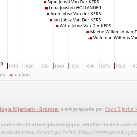
Sijtie Jobsd Van Der KERS
Lena Joosten HOLLANDER
Aren Jobsz Van der KERS
Jan Jobsz Van Der KERS
Witte Jobsz Van Der KERS
Maetie Willemsd Van 
Willemtie Willems V
00
1610
1620
1630
1640
1650
1660
1670
1680
16
eurs
enfants
ogie Rijerkerk - Bronner
a été préparée par
Cock Rijerker
onnées de cet arbre généalogique, veuillez inclure une réf
base de données,
Généalogie Online
(
https://www.genealogieo