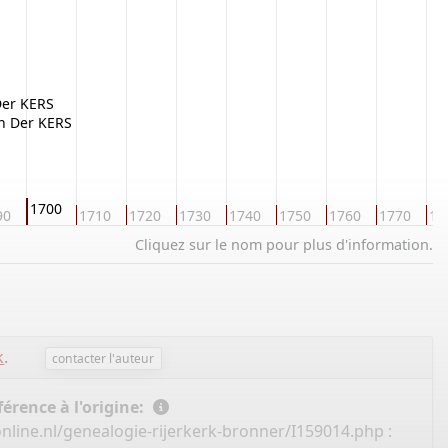
Der KERS
an Der KERS
1700
90
1710
1720
1730
1740
1750
1760
1770
17
Cliquez sur le nom pour plus d'information.
k
.
contacter l'auteur
érence à l'origine:
nline.nl/genealogie-rijerkerk-bronner/I159014.php
: