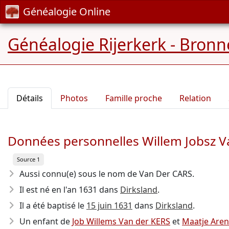
Généalogie Online
Généalogie Rijerkerk - Bronn
Détails
Photos
Famille proche
Relation
Données personnelles Willem Jobsz V
Source 1
Aussi connu(e) sous le nom de Van Der CARS.
Il est né en l'an 1631
dans
Dirksland
.
Il a été baptisé le
15 juin 1631
dans
Dirksland
.
Un enfant de
Job Willems Van der KERS
et
Maatje Are