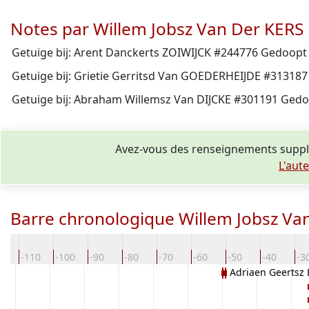
Notes par Willem Jobsz Van Der KERS
Getuige bij: Arent Danckerts ZOIWIJCK #244776 Gedoopt 
Getuige bij: Grietie Gerritsd Van GOEDERHEIJDE #313187
Getuige bij: Abraham Willemsz Van DIJCKE #301191 Gedo
Avez-vous des renseignements supplé
L'aut
Barre chronologique Willem Jobsz Va
20
-110
-100
-90
-80
-70
-60
-50
-40
-3
Adriaen Geerts