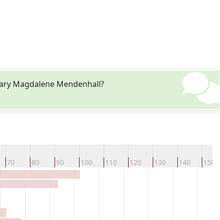
Mary Magdalene Mendenhall?
70
80
90
100
110
120
130
140
150