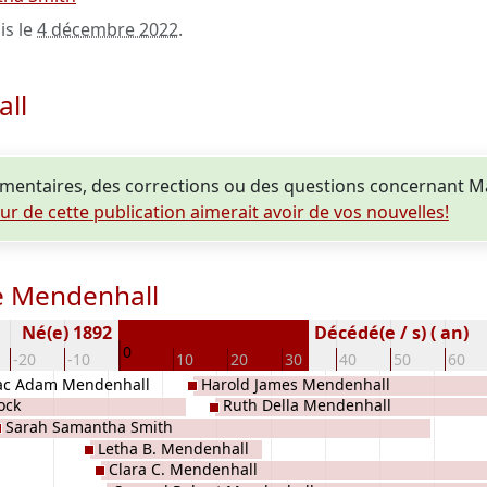
is le
4 décembre 2022
.
ll
mentaires, des corrections ou des questions concernant 
eur de cette publication aimerait avoir de vos nouvelles!
e Mendenhall
Né(e) 1892
Décédé(e / s) ( an)
0
-20
-10
10
20
30
40
50
60
ac Adam Mendenhall
Harold James Mendenhall
ock
Ruth Della Mendenhall
Sarah Samantha Smith
Letha B. Mendenhall
Clara C. Mendenhall