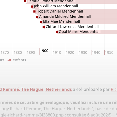
Samuel Robert Mendenhall
John William Mendenhall
Hobart Daniel Mendenhall
Amanda Mildred Mendenhall
Ella Mae Mendenhall
Clifford Lawrence Mendenhall
Opal Marie Mendenhall
1900
1870
1880
1890
1910
1920
1930
1940
1950
eurs
enfants
d Remmé, The Hague, Netherlands
a été préparée par
Ri
onnées de cet arbre généalogique, veuillez inclure une réf
logy Richard Remmé, The Hague, Netherlands", base de d
ogie-richard-remme/I438800.php
: consultée 6 août 2026),