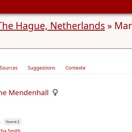
The Hague, Netherlands
»
Mar
Sources
Suggestions
Contexte
ne Mendenhall
.
Source 2
tha Smith