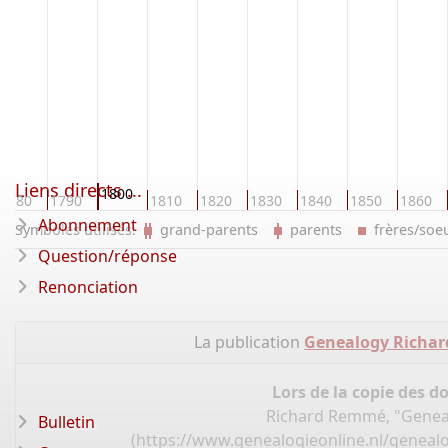
Liens directs ...
1800
1780
1790
1810
1820
1830
1840
1850
1860
Abonnement
Symboles utilisés:
grand-parents
parents
frères/so
Question/réponse
Renonciation
La publication
Genealogy Richar
Lors de la copie des d
Richard Remmé, "Genea
Bulletin
(
https://www.genealogieonline.nl/geneal