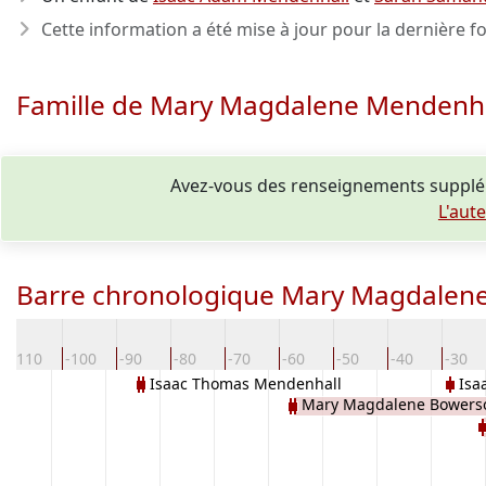
Cette information a été mise à jour pour la dernière fo
Famille de Mary Magdalene Mendenha
Avez-vous des renseignements supplé
L'aut
Barre chronologique Mary Magdalen
-110
-100
-90
-80
-70
-60
-50
-40
-30
Isaac Thomas Mendenhall
Isa
Mary Magdalene Bowers