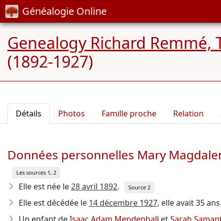
Généalogie Online
Genealogy Richard Remmé, 
(1892-1927)
Détails
Photos
Famille proche
Relation
Données personnelles Mary Magdale
Les sources 1, 2
Elle est née le
28 avril 1892
.
Source 2
Elle est décédée le
14 décembre 1927
, elle avait 35 ans
Un enfant de
Isaac Adam Mendenhall
et
Sarah Saman