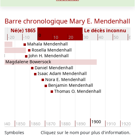
Barre chronologique Mary E. Mendenhall
Né(e) 1865
Le décès inconnu
0
-20
-10
10
20
30
40
50
60
Mahala Mendenhall
Rosella Mendenhall
all
John H. Mendenhall
ry Magdalene Bowersock
Daniel Mendenhall
Isaac Adam Mendenhall
Nora E. Mendenhall
Benjamin Mendenhall
Thomas O. Mendenhall
1900
1840
1850
1860
1870
1880
1890
1910
1920
Symboles
Cliquez sur le nom pour plus d'information.