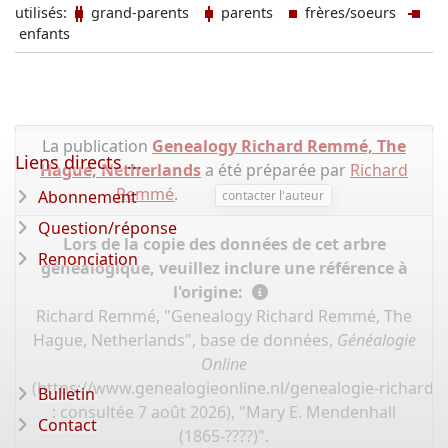
utilisés:
grand-parents
parents
frères/soeurs
enfants
La publication
Genealogy Richard Remmé, The
Liens directs ...
Hague, Netherlands
a été préparée par
Richard
Remmé
.
Abonnement
contacter l'auteur
Question/réponse
Lors de la copie des données de cet arbre
Renonciation
généalogique, veuillez inclure une référence à
l'origine:
Richard Remmé, "Genealogy Richard Remmé, The
Hague, Netherlands", base de données,
Généalogie
Online
(
https://www.genealogieonline.nl/genealogie-richard
Bulletin
: consultée 7 août 2026), "Mary E. Mendenhall
Contact
(1865-????)".