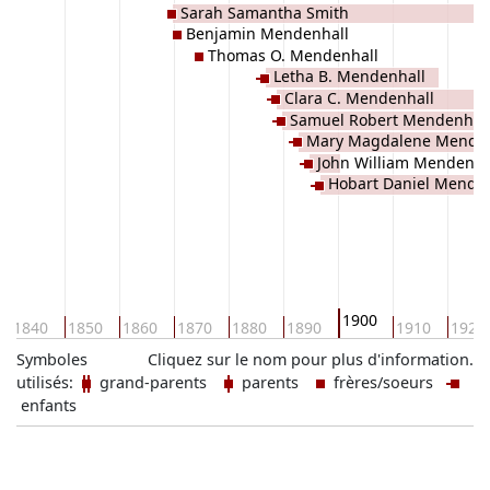
Sarah Samantha Smith
Benjamin Mendenhall
Thomas O. Mendenhall
Letha B. Mendenhall
Clara C. Mendenhall
Samuel Robert Mendenhal
Mary Magdalene Menden
John William Mendenha
Hobart Daniel Mende
1900
1840
1850
1860
1870
1880
1890
1910
1920
Symboles
Cliquez sur le nom pour plus d'information.
utilisés:
grand-parents
parents
frères/soeurs
enfants