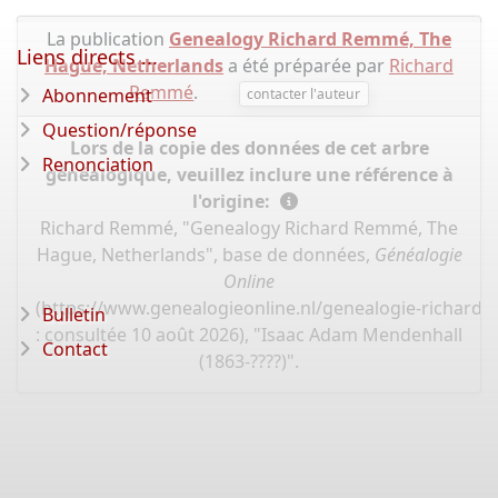
La publication
Genealogy Richard Remmé, The
Liens directs ...
Hague, Netherlands
a été préparée par
Richard
Remmé
.
Abonnement
contacter l'auteur
Question/réponse
Lors de la copie des données de cet arbre
Renonciation
généalogique, veuillez inclure une référence à
l'origine:
Richard Remmé, "Genealogy Richard Remmé, The
Hague, Netherlands", base de données,
Généalogie
Online
(
https://www.genealogieonline.nl/genealogie-richard
Bulletin
: consultée 10 août 2026), "Isaac Adam Mendenhall
Contact
(1863-????)".