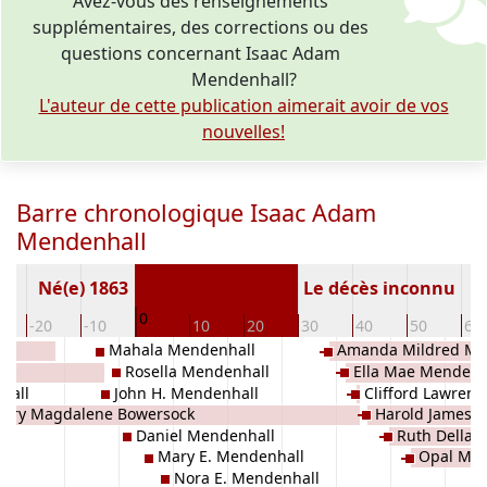
Avez-vous des renseignements
supplémentaires, des corrections ou des
questions concernant Isaac Adam
Mendenhall?
L'auteur de cette publication aimerait avoir de vos
nouvelles!
Barre chronologique Isaac Adam
Mendenhall
Né(e) 1863
Le décès inconnu
0
-20
-10
10
20
30
40
50
60
Mahala Mendenhall
Amanda Mildred Me
Rosella Mendenhall
Ella Mae Mendenh
hall
John H. Mendenhall
Clifford Lawren
ary Magdalene Bowersock
Harold James 
Daniel Mendenhall
Ruth Della 
Mary E. Mendenhall
Opal Mar
Nora E. Mendenhall