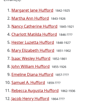
Margaret Jane Hufford
1842-1925
Martha Ann Hufford
1843-1926
Nancy Catherine Hufford
1845-1921
Charlott Matilda Hufford
1846-????
Hester Luzetta Hufford
1848-1927
Mary Elizabeth Hufford
1851-1902
Isaac Wesley Hufford
1852-1861
John William Hufford
1855-1926
Emeline Diana Hufford
1857-????
Samuel A. Hufford
1859-????
Rebecca Augusta Hufford
1862-1936
Jacob Henry Hufford
1864-????