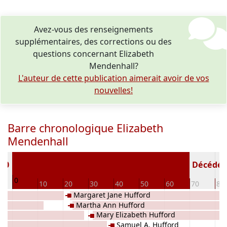
Avez-vous des renseignements
supplémentaires, des corrections ou des
questions concernant Elizabeth
Mendenhall?
L'auteur de cette publication aimerait avoir de vos
nouvelles!
Barre chronologique Elizabeth
Mendenhall
820
Décédé(e 
0
10
20
30
40
50
60
70
80
Margaret Jane Hufford
Martha Ann Hufford
Mary Elizabeth Hufford
Samuel A. Hufford