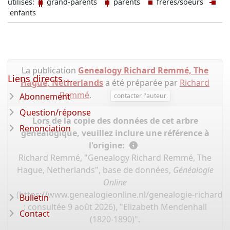
utilisés:
grand-parents
parents
frères/soeurs
enfants
La publication
Genealogy Richard Remmé, The
Liens directs ...
Hague, Netherlands
a été préparée par
Richard
Remmé
.
Abonnement
contacter l'auteur
Question/réponse
Lors de la copie des données de cet arbre
Renonciation
généalogique, veuillez inclure une référence à
l'origine:
Richard Remmé, "Genealogy Richard Remmé, The
Hague, Netherlands", base de données,
Généalogie
Online
(
https://www.genealogieonline.nl/genealogie-richard
Bulletin
: consultée 9 août 2026), "Elizabeth Mendenhall
Contact
(1820-1890)".