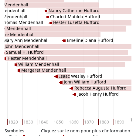
er Mendenhall
 Mendenhall
Nancy Catherine Hufford
h Mendenhall
Charlott Matilda Hufford
c Thomas Mendenhall
Hester Luzetta Hufford
cy Mendenhall
Jane Mendenhall
Mary Ann Mendenhall
Emeline Diana Hufford
John Mendenhall
Samuel H. Hufford
Hester Mendenhall
William Mendenhall
Margaret Mendenhall
Isaac Wesley Hufford
John William Hufford
Rebecca Augusta Hufford
Jacob Henry Hufford
19
10
1820
1830
1840
1850
1860
1870
1880
1890
Symboles
Cliquez sur le nom pour plus d'information.