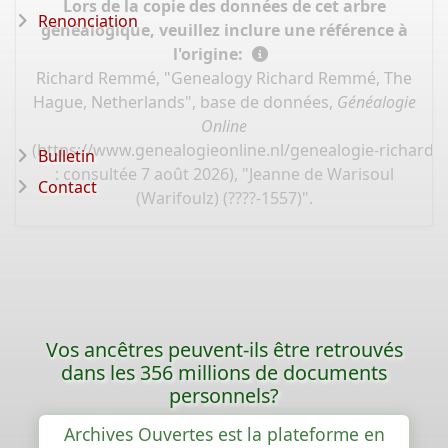
Lors de la copie des données de cet arbre
Renonciation
généalogique, veuillez inclure une référence à
l'origine:
Richard Remmé, "Genealogy Richard Remmé, The
Hague, Netherlands", base de données,
Généalogie
Online
(
https://www.genealogieonline.nl/genealogie-richard
Bulletin
: consultée 7 août 2026), "Jeanne de Warisoul
Contact
(Warifoulz) (????-1557)".
Vos ancêtres peuvent-ils être retrouvés
dans les 356 millions de documents
personnels?
Archives Ouvertes est la plateforme en