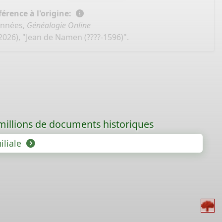
érence à l'origine:
onnées,
Généalogie Online
2026), "Jean de Namen (????-1596)".
 millions de documents historiques
iliale