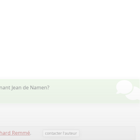
rnant Jean de Namen?
chard Remmé
.
contacter l'auteur