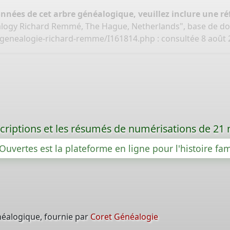
onnées de cet arbre généalogique, veuillez inclure une réf
logy Richard Remmé, The Hague, Netherlands", base de d
/genealogie-richard-remme/I161814.php
: consultée 8 août 
criptions et les résumés de numérisations de 21
Ouvertes est la plateforme en ligne pour l'histoire fam
néalogique, fournie par
Coret Généalogie