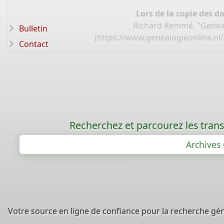
Lors de la copie des d
Richard Remmé, "Genea
Bulletin
(
https://www.genealogieonline.nl
Contact
Recherchez et parcourez les trans
Archives 
Votre source en ligne de confiance pour la recherche gé