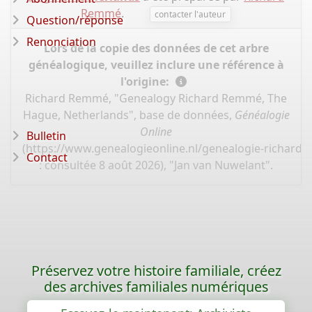
Remmé
.
contacter l'auteur
Question/réponse
Renonciation
Lors de la copie des données de cet arbre
généalogique, veuillez inclure une référence à
l'origine:
Richard Remmé, "Genealogy Richard Remmé, The
Hague, Netherlands", base de données,
Généalogie
Online
Bulletin
(
https://www.genealogieonline.nl/genealogie-richard
Contact
: consultée 8 août 2026), "Jan van Nuwelant".
Préservez votre histoire familiale, créez
des archives familiales numériques