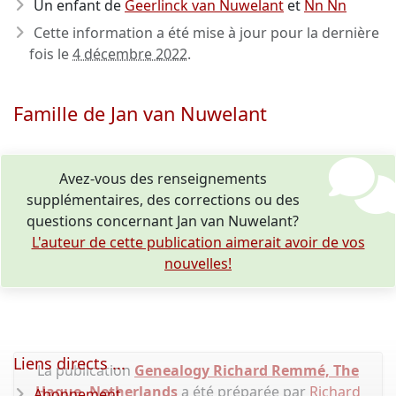
Un enfant de
Geerlinck van Nuwelant
et
Nn Nn
Cette information a été mise à jour pour la dernière
fois le
4 décembre 2022
.
Famille de Jan van Nuwelant
Avez-vous des renseignements
supplémentaires, des corrections ou des
questions concernant Jan van Nuwelant?
L'auteur de cette publication aimerait avoir de vos
nouvelles!
Liens directs ...
La publication
Genealogy Richard Remmé, The
Hague, Netherlands
a été préparée par
Richard
Abonnement