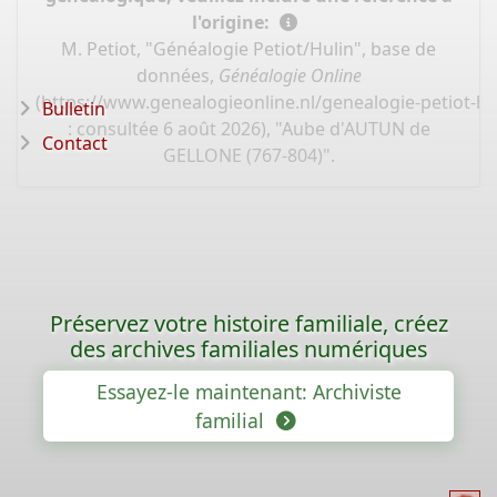
l'origine:
M. Petiot, "Généalogie Petiot/Hulin", base de
données,
Généalogie Online
(
https://www.genealogieonline.nl/genealogie-petiot-hu
Bulletin
: consultée 6 août 2026), "Aube d'AUTUN de
Contact
GELLONE (767-804)".
Préservez votre histoire familiale, créez
des archives familiales numériques
Essayez-le maintenant: Archiviste
familial