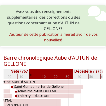
Avez-vous des renseignements
supplémentaires, des corrections ou des
questions concernant Aube d'AUTUN de
GELLONE?
L'auteur de cette publication aimerait avoir de vos
nouvelles!
Barre chronologique Aube d'AUTUN de
GELLONE
Né(e) 767
Décédé(e / s) ( a
0
-20
-10
10
20
30
40
50
60
Berthe AUBE d'AUTUN
Saint Guillaume 1er de Gellone
Adalelme d'ANGOULEME
d'AQUITAINE
Thierrry II d'AUTUN
HERSTAL
r le Pieux d'AUTUN