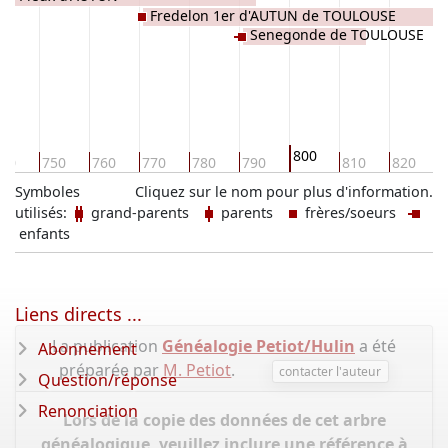
Fredelon 1er d'AUTUN de TOULOUSE
Senegonde de TOULOUSE
800
40
750
760
770
780
790
810
820
Symboles
Cliquez sur le nom pour plus d'information.
utilisés:
grand-parents
parents
frères/soeurs
enfants
Liens directs ...
La publication
Généalogie Petiot/Hulin
a été
Abonnement
préparée par
M. Petiot
.
contacter l'auteur
Question/réponse
Renonciation
Lors de la copie des données de cet arbre
généalogique, veuillez inclure une référence à