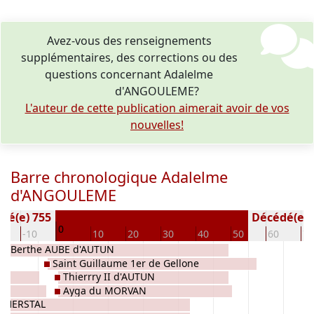
Avez-vous des renseignements
supplémentaires, des corrections ou des
questions concernant Adalelme
d'ANGOULEME?
L'auteur de cette publication aimerait avoir de vos
nouvelles!
Barre chronologique Adalelme
d'ANGOULEME
Né(e) 755
Décédé(e / s
0
0
-10
10
20
30
40
50
60
70
Berthe AUBE d'AUTUN
Saint Guillaume 1er de Gellone
Thierrry II d'AUTUN
d'AQUITAINE
Ayga du MORVAN
e HERSTAL