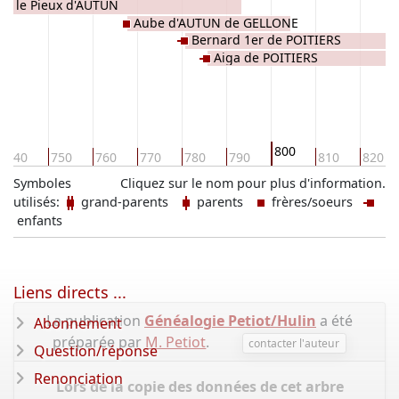
1er le Pieux d'AUTUN
Aube d'AUTUN de GELLONE
Bernard 1er de POITIERS
Aiga de POITIERS
800
740
750
760
770
780
790
810
820
Symboles
Cliquez sur le nom pour plus d'information.
utilisés:
grand-parents
parents
frères/soeurs
enfants
Liens directs ...
La publication
Généalogie Petiot/Hulin
a été
Abonnement
préparée par
M. Petiot
.
contacter l'auteur
Question/réponse
Renonciation
Lors de la copie des données de cet arbre