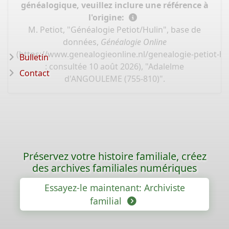
généalogique, veuillez inclure une référence à
l'origine:
M. Petiot, "Généalogie Petiot/Hulin", base de
données,
Généalogie Online
(
https://www.genealogieonline.nl/genealogie-petiot-hu
Bulletin
: consultée 10 août 2026), "Adalelme
Contact
d'ANGOULEME (755-810)".
Préservez votre histoire familiale, créez
des archives familiales numériques
Essayez-le maintenant: Archiviste
familial