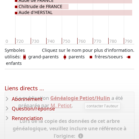
Aude de FRANCE
Chiltrude de FRANCE
Aude d'HERSTAL
710
720
730
740
750
760
770
780
790
Symboles
Cliquez sur le nom pour plus d'information.
utilisés:
grand-parents
parents
frères/soeurs
enfants
Liens directs ...
La publication
Généalogie Petiot/Hulin
a été
Abonnement
préparée par
M. Petiot
.
contacter l'auteur
Question/réponse
Renonciation
Lors de la copie des données de cet arbre
généalogique, veuillez inclure une référence à
l'origine: