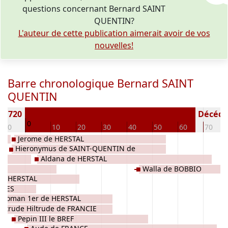
questions concernant Bernard SAINT
QUENTIN?
L'auteur de cette publication aimerait avoir de vos
nouvelles!
Barre chronologique Bernard SAINT
QUENTIN
e) 720
Décédé(e
0
-10
10
20
30
40
50
60
70
Jerome de HERSTAL
Hieronymus de SAINT-QUENTIN de
Aldana de HERSTAL
HERSTAL CAROLINGIENS
Walla de BOBBIO
l d'HERSTAL
EVES
arloman 1er de HERSTAL
iltrude Hiltrude de FRANCIE
Pepin III le BREF