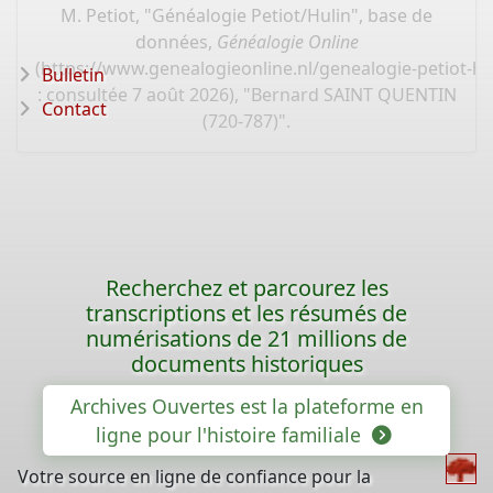
M. Petiot, "Généalogie Petiot/Hulin", base de
données,
Généalogie Online
(
https://www.genealogieonline.nl/genealogie-petiot-hu
Bulletin
: consultée 7 août 2026), "Bernard SAINT QUENTIN
Contact
(720-787)".
Recherchez et parcourez les
transcriptions et les résumés de
numérisations de 21 millions de
documents historiques
Archives Ouvertes est la plateforme en
ligne pour l'histoire familiale
Votre source en ligne de confiance pour la