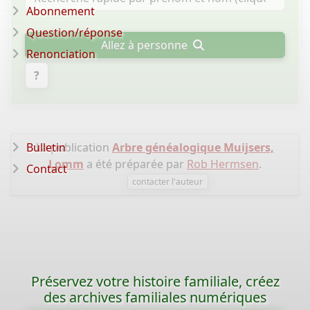
Abonnement
Question/réponse
Allez à personne
Renonciation
?
Bulletin
La publication
Arbre généalogique Muijsers,
Lomm
a été préparée par
Rob Hermsen
.
Contact
contacter l'auteur
Préservez votre histoire familiale, créez
des archives familiales numériques