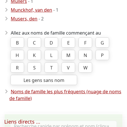
Mullers
- 1
Munckhof, van den
- 1
Musers, den
- 2
Allez aux noms de famille commençant au
B
C
D
E
F
G
H
K
L
M
N
P
R
S
T
V
W
Les gens sans nom
Noms de famille les plus fréquents (nuage de noms
de famille)
Liens directs ...