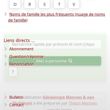
O
R
S
T
V
Noms de famille les plus fréquents (nuage de noms
de famille)
Liens directs ...
Abonnement
Question/réponse
Allez à personne
Renonciation
?
Bulletin
La publication
Généalogie Mennen & van
Mullekom
a été préparée par
Theun Mennen
.
Contact
contacter l'auteur