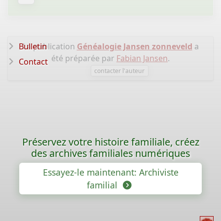
Bulletin
La publication
Généalogie Jansen zonneveld
a
été préparée par
Fabian Jansen
.
Contact
contacter l'auteur
Préservez votre histoire familiale, créez
des archives familiales numériques
Essayez-le maintenant: Archiviste
familial