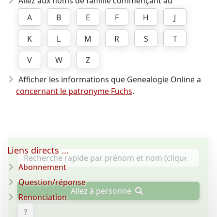
Allez aux noms de famille commençant au
A
B
E
F
H
J
K
L
M
R
S
T
V
W
Z
Afficher les informations que Genealogie Online a
concernant le patronyme Fuchs
.
Liens directs ...
Abonnement
Question/réponse
Allez à personne
Renonciation
?