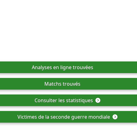
Analyses en ligne trouvées
Matchs trouvés
Consulter les statistiques
Victimes de la seconde guerre mondiale