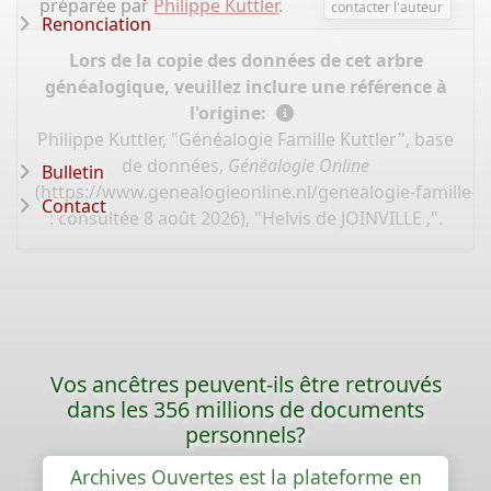
préparée par
Philippe Kuttler
.
contacter l'auteur
Renonciation
Lors de la copie des données de cet arbre
généalogique, veuillez inclure une référence à
l'origine:
Philippe Kuttler, "Généalogie Famille Kuttler", base
de données,
Généalogie Online
Bulletin
(
https://www.genealogieonline.nl/genealogie-famille-k
Contact
: consultée 8 août 2026), "Helvis de JOINVILLE ,".
Vos ancêtres peuvent-ils être retrouvés
dans les 356 millions de documents
personnels?
Archives Ouvertes est la plateforme en