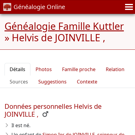
Généalogie Online
Généalogie Famille Kuttler
»
Helvis de JOINVILLE ,
Détails
Photos
Famille proche
Relation
Sources
Suggestions
Contexte
Données personnelles Helvis de
JOINVILLE ,
Il est né.
Un enfant de
Simon Ier de JOINVILLE ,seigneur de