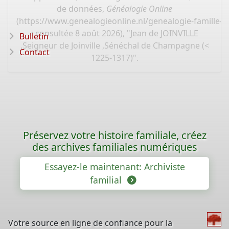
de données,
Généalogie Online
(
https://www.genealogieonline.nl/genealogie-famille-k
: consultée 8 août 2026), "Jean de JOINVILLE
Bulletin
,Seigneur de Joinville ,Sénéchal de Champagne (<
Contact
1225-1317)".
Préservez votre histoire familiale, créez
des archives familiales numériques
Essayez-le maintenant: Archiviste
familial
Votre source en ligne de confiance pour la