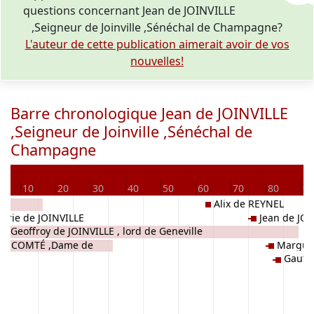
questions concernant Jean de JOINVILLE
,Seigneur de Joinville ,Sénéchal de Champagne?
L'auteur de cette publication aimerait avoir de vos
nouvelles!
Barre chronologique Jean de JOINVILLE
,Seigneur de Joinville ,Sénéchal de
Champagne
D
10
20
30
40
50
60
70
80
90
Alix de REYNEL
arie de JOINVILLE
Jean de JOI
sse
Geoffroy de JOINVILLE , lord de Geneville
NE-COMTÉ ,Dame de
Marguer
s
Gauthi