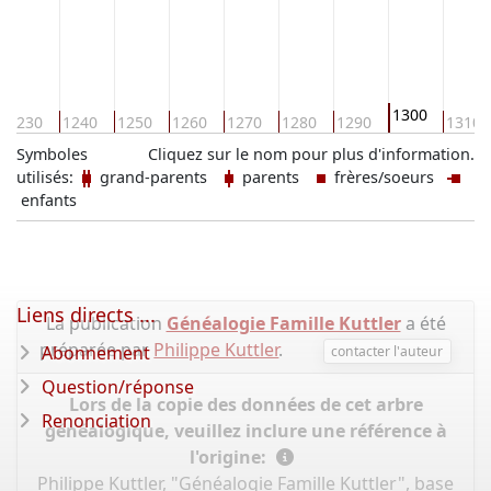
1300
1230
1240
1250
1260
1270
1280
1290
1310
Symboles
Cliquez sur le nom pour plus d'information.
utilisés:
grand-parents
parents
frères/soeurs
enfants
Liens directs ...
La publication
Généalogie Famille Kuttler
a été
préparée par
Philippe Kuttler
.
Abonnement
contacter l'auteur
Question/réponse
Lors de la copie des données de cet arbre
Renonciation
généalogique, veuillez inclure une référence à
l'origine:
Philippe Kuttler, "Généalogie Famille Kuttler", base