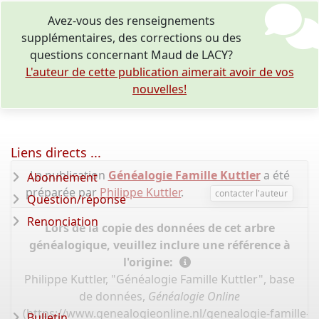
Avez-vous des renseignements
supplémentaires, des corrections ou des
questions concernant Maud de LACY?
L'auteur de cette publication aimerait avoir de vos
nouvelles!
Liens directs ...
La publication
Généalogie Famille Kuttler
a été
Abonnement
préparée par
Philippe Kuttler
.
contacter l'auteur
Question/réponse
Renonciation
Lors de la copie des données de cet arbre
généalogique, veuillez inclure une référence à
l'origine:
Philippe Kuttler, "Généalogie Famille Kuttler", base
de données,
Généalogie Online
(
https://www.genealogieonline.nl/genealogie-famille-k
Bulletin