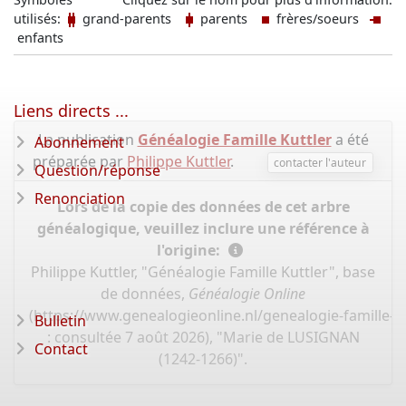
utilisés:
grand-parents
parents
frères/soeurs
enfants
Liens directs ...
La publication
Généalogie Famille Kuttler
a été
Abonnement
préparée par
Philippe Kuttler
.
contacter l'auteur
Question/réponse
Renonciation
Lors de la copie des données de cet arbre
généalogique, veuillez inclure une référence à
l'origine:
Philippe Kuttler, "Généalogie Famille Kuttler", base
de données,
Généalogie Online
(
https://www.genealogieonline.nl/genealogie-famille-k
Bulletin
: consultée 7 août 2026), "Marie de LUSIGNAN
Contact
(1242-1266)".