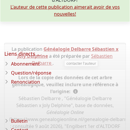
d'ALTDORF?
L'auteur de cette publication aimerait avoir de vos
nouvelles!
La publication
Généalogie Delbarre Sébastien x
Liens directs ...
Joly Delphine
a été préparée par
Sébastien
Delbarre
.
Abonnement
contacter l'auteur
Question/réponse
Lors de la copie des données de cet arbre
Renonciation
généalogique, veuillez inclure une référence à
l'origine:
Sébastien Delbarre , "Généalogie Delbarre
Sébastien x Joly Delphine", base de données,
Généalogie Online
(
https://www.genealogieonline.nl/genealogie-delbarre-
Bulletin
: consultée 9 août 2026), "Engilbert 1er d'ALTDORF