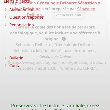
Liens directs ...
La publication
Généalogie Delbarre Sébastien x
Joly Delphine
a été préparée par
Sébastien
Abonnement
Delbarre
.
contacter l'auteur
Question/réponse
Renonciation
Lors de la copie des données de cet arbre
généalogique, veuillez inclure une référence à
l'origine:
Sébastien Delbarre , "Généalogie Delbarre
Sébastien x Joly Delphine", base de données,
Généalogie Online
Bulletin
(
https://www.genealogieonline.nl/genealogie-delbarre-
Contact
: consultée 7 août 2026), "Emma d'AUXERRE".
Préservez votre histoire familiale, créez