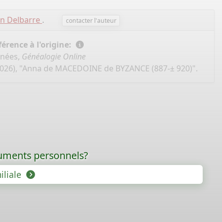
en Delbarre
.
contacter l'auteur
érence à l'origine:
nnées,
Généalogie Online
2026), "Anna de MACEDOINE de BYZANCE (887-± 920)".
ocuments personnels?
iliale