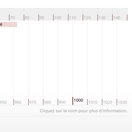
70
80
90
100
110
120
130
140
1
de
1000
950
960
970
980
990
1010
1020
1030
Cliquez sur le nom pour plus d'information.