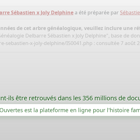
rre Sébastien x Joly Delphine
a été préparée par
Sébasti
onnées de cet arbre généalogique, veuillez inclure une réf
Généalogie Delbarre Sébastien x Joly Delphine", base de do
e-sebastien-x-joly-delphine/I50041.php
: consultée 7 août 
t-ils être retrouvés dans les 356 millions de d
Ouvertes est la plateforme en ligne pour l'histoire fam