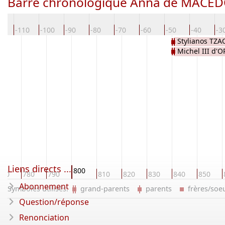
Barre chronologique Anna de MACE
20
-110
-100
-90
-80
-70
-60
-50
-40
-3
Stylianos TZ
Michel III d'
Liens directs ...
800
770
780
790
810
820
830
840
850
Abonnement
Symboles utilisés:
grand-parents
parents
frères/so
Question/réponse
Renonciation