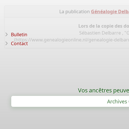
La publication
Généalogie Delba
Lors de la copie des d
Sébastien Delbarre , "
Bulletin
(
https://www.genealogieonline.nl/genealogie-delbarr
Contact
Vos ancêtres peuven
Archives 