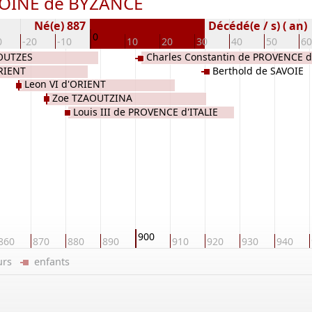
DOINE de BYZANCE
Né(e) 887
Décédé(e / s) ( an)
0
0
-20
-10
10
20
30
40
50
60
AOUTZES
Charles Constantin de PROVENCE 
ORIENT
Berthold de SAVOIE
SAVOIE
Leon VI d'ORIENT
Zoe TZAOUTZINA
Louis III de PROVENCE d'ITALIE
900
860
870
880
890
910
920
930
940
eurs
enfants