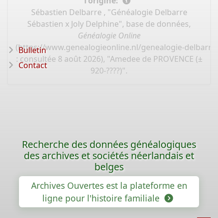
l'origine:
Sébastien Delbarre , "Généalogie Delbarre
Sébastien x Joly Delphine", base de données,
Généalogie Online
(
https://www.genealogieonline.nl/genealogie-delbarre-
Bulletin
: consultée 8 août 2026), "Amedee de PROVENCE (±
Contact
920-????)".
Recherche des données généalogiques
des archives et sociétés néerlandais et
belges
Archives Ouvertes est la plateforme en
ligne pour l'histoire familiale