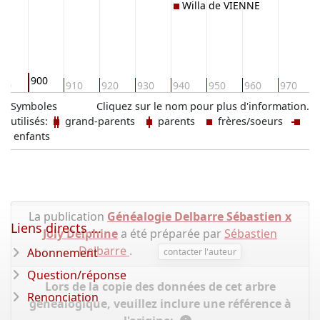
Willa de VIENNE
900
90
910
920
930
940
950
960
970
Symboles
Cliquez sur le nom pour plus d'information.
utilisés:
grand-parents
parents
frères/soeurs
enfants
La publication
Généalogie Delbarre Sébastien x
Liens directs ...
Joly Delphine
a été préparée par
Sébastien
Delbarre
.
Abonnement
contacter l'auteur
Question/réponse
Lors de la copie des données de cet arbre
Renonciation
généalogique, veuillez inclure une référence à