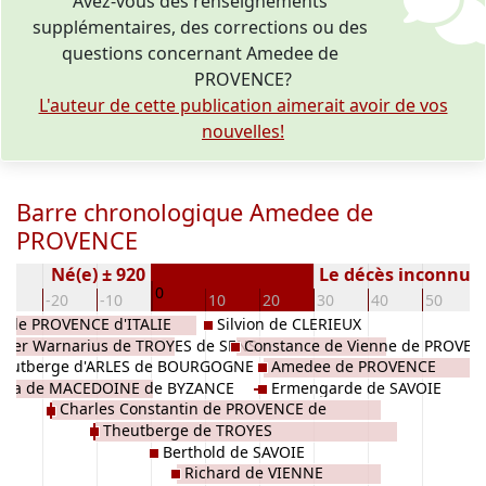
Avez-vous des renseignements
supplémentaires, des corrections ou des
questions concernant Amedee de
PROVENCE?
L'auteur de cette publication aimerait avoir de vos
nouvelles!
Barre chronologique Amedee de
PROVENCE
Né(e) ± 920
Le décès inconnu
0
30
-20
-10
10
20
30
40
50
II de PROVENCE d'ITALIE
Silvion de CLERIEUX
nier Warnarius de TROYES de SENS
Constance de Vienne de PROVEN
heutberge d'ARLES de BOURGOGNE
Amedee de PROVENCE
nna de MACEDOINE de BYZANCE
Ermengarde de SAVOIE
Charles Constantin de PROVENCE de
Theutberge de TROYES
SAVOIE
Berthold de SAVOIE
Richard de VIENNE