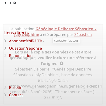
enfants
La publication
Généalogie Delbarre Sébastien x
Liens directs ...
Joly Delphine
a été préparée par
Sébastien
Delbarre
.
Abonnement
contacter l'auteur
Question/réponse
Lors de la copie des données de cet arbre
Renonciation
généalogique, veuillez inclure une référence à
l'origine:
Sébastien Delbarre , "Généalogie Delbarre
Sébastien x Joly Delphine", base de données,
Généalogie Online
(
https://www.genealogieonline.nl/genealogie-delbarre-
Bulletin
: consultée 8 août 2026), "Theudebert de Saxe (±
Contact
853-917)".