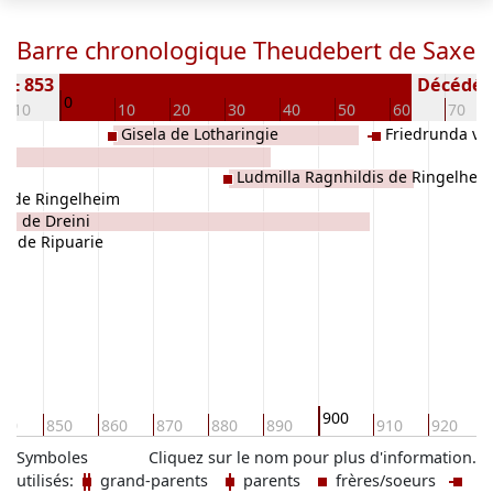
Barre chronologique Theudebert de Saxe
) ± 853
Décédé(e 
0
-10
10
20
30
40
50
60
70
Gisela de Lotharingie
Friedrunda vo
al
Ludmilla Ragnhildis de Ringelhei
t de Ringelheim
da de Dreini
da de Ripuarie
900
40
850
860
870
880
890
910
920
Symboles
Cliquez sur le nom pour plus d'information.
utilisés:
grand-parents
parents
frères/soeurs