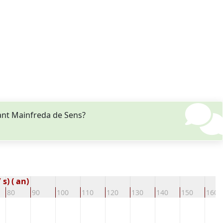
ant Mainfreda de Sens?
s) ( an)
80
90
100
110
120
130
140
150
160