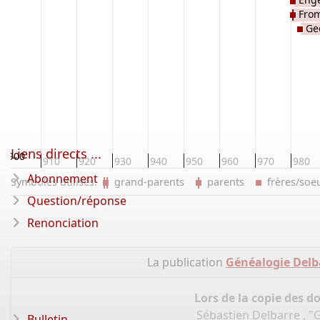
From
Geo
Liens directs ...
900
910
920
930
940
950
960
970
980
Abonnement
Symboles utilisés:
grand-parents
parents
frères/so
Question/réponse
Renonciation
La publication
Généalogie Delba
Lors de la copie des d
Sébastien Delbarre , "
Bulletin