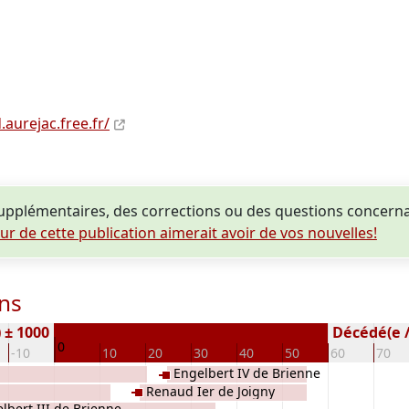
.aurejac.free.fr/
pplémentaires, des corrections ou des questions concern
eur de cette publication aimerait avoir de vos nouvelles!
ns
 ± 1000
Décédé(e / 
0
-10
10
20
30
40
50
60
70
Engelbert IV de Brienne
Renaud Ier de Joigny
lbert III de Brienne