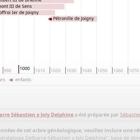
ont III de Sens
ffroi Ier de Joigny
Pétronille de Joigny
1000
990
1010
1020
1030
1040
1050
1060
1070
eurs
enfants
rre Sébastien x Joly Delphine
a été préparée par
Sébasti
onnées de cet arbre généalogique, veuillez inclure une réf
Généalogie Delbarre Sébastien x Joly Delphine", base de do