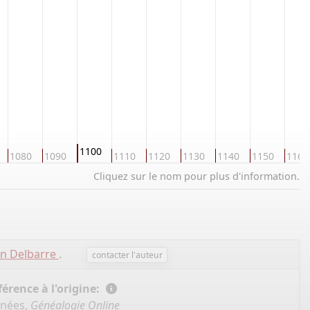
1100
1080
1090
1110
1120
1130
1140
1150
1160
Cliquez sur le nom pour plus d'information.
en Delbarre
.
contacter l'auteur
érence à l'origine:
nnées,
Généalogie Online