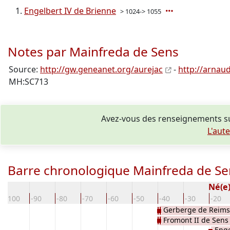
Engelbert IV de Brienne
> 1024-> 1055
Notes par Mainfreda de Sens
Source:
http://gw.geneanet.org/aurejac
-
http://arnaud
MH:SC713
Avez-vous des renseignements su
L'aut
Barre chronologique Mainfreda de Se
Né(e)
-100
-90
-80
-70
-60
-50
-40
-30
-20
Gerberge de Reims
Fromont II de Sens
Enge