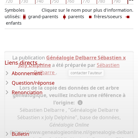
720
730
740
750
760
770
780
790
Symboles
Cliquez sur le nom pour plus d'information.
utilisés:
grand-parents
parents
frères/soeurs
enfants
La publication
Généalogie Delbarre Sébastien x
Liens directs ...
Joly Delphine
a été préparée par
Sébastien
Delbarre
.
Abonnement
contacter l'auteur
Question/réponse
Lors de la copie des données de cet arbre
Renonciation
généalogique, veuillez inclure une référence à
l'origine:
Sébastien Delbarre , "Généalogie Delbarre
Sébastien x Joly Delphine", base de données,
Généalogie Online
(
https://www.genealogieonline.nl/genealogie-delbarre-
Bulletin