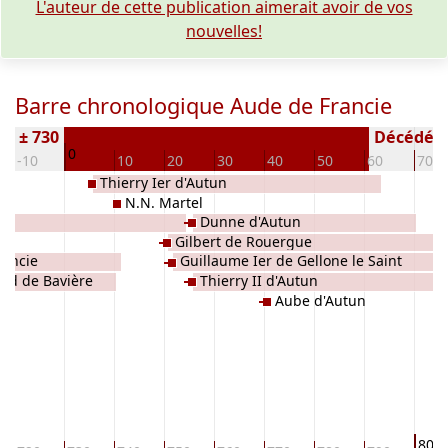
L'auteur de cette publication aimerait avoir de vos
nouvelles!
Barre chronologique Aude de Francie
e) ± 730
Décédé(e /
0
-10
10
20
30
40
50
60
70
Thierry Ier d'Autun
N.N. Martel
Dunne d'Autun
Gilbert de Rouergue
rancie
Guillaume Ier de Gellone le Saint
ild de Bavière
Thierry II d'Autun
Aube d'Autun
800