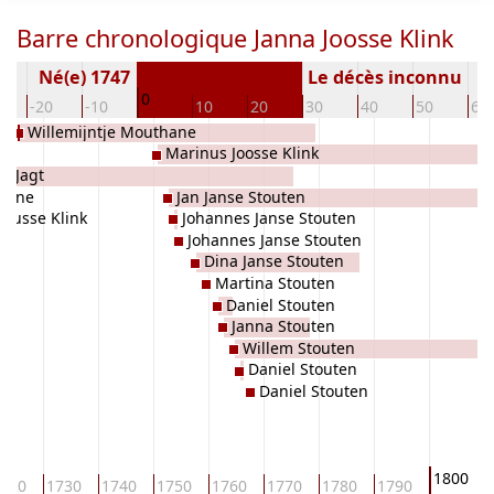
Barre chronologique Janna Joosse Klink
Né(e) 1747
Le décès inconnu
0
-20
-10
10
20
30
40
50
60
Willemijntje Mouthane
Marinus Joosse Klink
r Jagt
thane
Jan Janse Stouten
inusse Klink
Johannes Janse Stouten
Johannes Janse Stouten
Dina Janse Stouten
Martina Stouten
Daniel Stouten
Janna Stouten
Willem Stouten
Daniel Stouten
Daniel Stouten
1800
720
1730
1740
1750
1760
1770
1780
1790