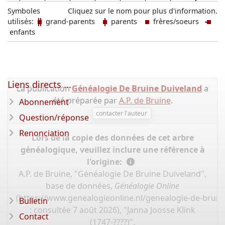
Symboles
Cliquez sur le nom pour plus d'information.
utilisés:
grand-parents
parents
frères/soeurs
enfants
Liens directs ...
La publication
Généalogie De Bruine Duiveland
a
été préparée par
A.P. de Bruine
.
Abonnement
contacter l'auteur
Question/réponse
Renonciation
Lors de la copie des données de cet arbre
généalogique, veuillez inclure une référence à
l'origine:
A.P. de Bruine, "Généalogie De Bruine Duiveland",
base de données,
Généalogie Online
(
https://www.genealogieonline.nl/genealogie-de-bruin
Bulletin
: consultée 7 août 2026), "Janna Joosse Klink
Contact
(1747-????)".