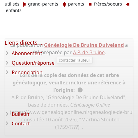
utilisés:
grand-parents
parents
frères/soeurs
enfants
Liens directs ...
La publication
Généalogie De Bruine Duiveland
a
été préparée par
A.P. de Bruine
.
Abonnement
contacter l'auteur
Question/réponse
Renonciation
Lors de la copie des données de cet arbre
généalogique, veuillez inclure une référence à
l'origine:
A.P. de Bruine, "Généalogie De Bruine Duiveland",
base de données,
Généalogie Online
(
https://www.genealogieonline.nl/genealogie-de-bruin
Bulletin
: consultée 10 août 2026), "Martina Stouten
Contact
(1759-????)".