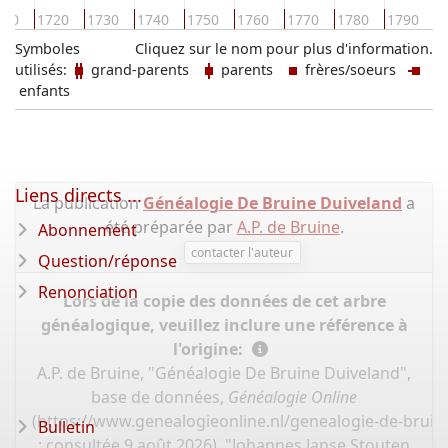
1
710
1720
1730
1740
1750
1760
1770
1780
1790
Symboles
Cliquez sur le nom pour plus d'information.
utilisés:
grand-parents
parents
frères/soeurs
enfants
Liens directs ...
La publication
Généalogie De Bruine Duiveland
a
été préparée par
A.P. de Bruine
.
Abonnement
contacter l'auteur
Question/réponse
Renonciation
Lors de la copie des données de cet arbre
généalogique, veuillez inclure une référence à
l'origine:
A.P. de Bruine, "Généalogie De Bruine Duiveland",
base de données,
Généalogie Online
(
https://www.genealogieonline.nl/genealogie-de-bruin
Bulletin
: consultée 9 août 2026), "Johannes Janse Stouten