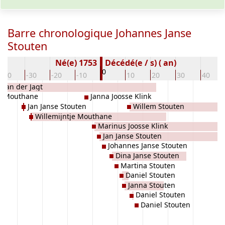
Barre chronologique Johannes Janse
Stouten
Né(e) 1753
Décédé(e / s) ( an)
0
-40
-30
-20
-10
10
20
30
40
 van der Jagt
s Mouthane
Janna Joosse Klink
Jan Janse Stouten
Willem Stouten
Willemijntje Mouthane
Marinus Joosse Klink
Jan Janse Stouten
Johannes Janse Stouten
Dina Janse Stouten
Martina Stouten
Daniel Stouten
Janna Stouten
Daniel Stouten
Daniel Stouten