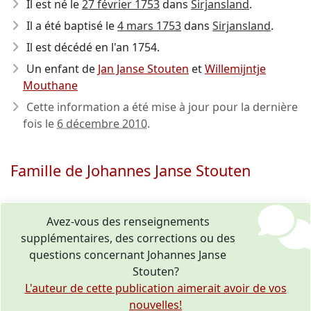
Il est né le
27 février 1753
dans
Sirjansland
.
Il a été baptisé le
4 mars 1753
dans
Sirjansland
.
Il est décédé en l'an 1754
.
Un enfant de
Jan Janse Stouten
et
Willemijntje
Mouthane
Cette information a été mise à jour pour la dernière
fois le
6 décembre 2010
.
Famille de Johannes Janse Stouten
Avez-vous des renseignements
supplémentaires, des corrections ou des
questions concernant Johannes Janse
Stouten?
L'auteur de cette publication aimerait avoir de vos
nouvelles!