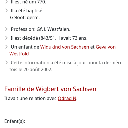
Il est né um 770
.
Il a été baptisé.
Geloof: germ.
Profession: Gf. i. Westfalen.
Il est décédé (843/51
, il avait 73 ans.
Un enfant de
Widukind von Sachsen
et
Geva von
Westfold
Cette information a été mise à jour pour la dernière
fois le
20 août 2002
.
Famille de Wigbert von Sachsen
Il avait une relation avec
Odrad N
.
Enfant(s):