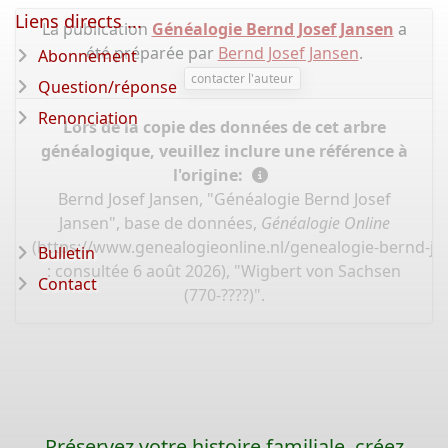
Liens directs ...
La publication
Généalogie Bernd Josef Jansen
a
été préparée par
Bernd Josef Jansen
.
Abonnement
contacter l'auteur
Question/réponse
Renonciation
Lors de la copie des données de cet arbre
généalogique, veuillez inclure une référence à
l'origine:
Bernd Josef Jansen, "Généalogie Bernd Josef
Jansen", base de données,
Généalogie Online
(
https://www.genealogieonline.nl/genealogie-bernd-jo
Bulletin
: consultée 6 août 2026), "Wigbert von Sachsen
Contact
(770-????)".
Préservez votre histoire familiale, créez