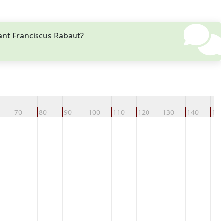
ant Franciscus Rabaut?
70
80
90
100
110
120
130
140
15