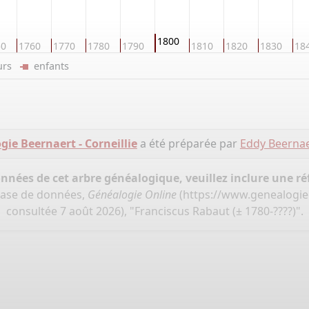
1800
50
1760
1770
1780
1790
1810
1820
1830
18
eurs
enfants
ie Beernaert - Corneillie
a été préparée par
Eddy Beerna
onnées de cet arbre généalogique, veuillez inclure une réf
 base de données,
Généalogie Online
(
https://www.genealogieo
consultée 7 août 2026), "Franciscus Rabaut (± 1780-????)".