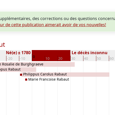
pplémentaires, des corrections ou des questions concern
eur de cette publication aimerait avoir de vos nouvelles!
ut
Né(e) ± 1780
Le décès inconnu
0
-20
-10
10
20
30
40
50
60
e Rosalie de Burghgraeve
ippus Rabaut
Philippus Carolus Rabaut
Marie Francoise Rabaut