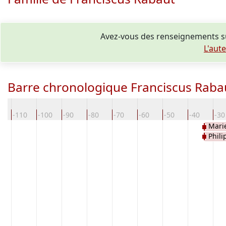
Avez-vous des renseignements su
L'aut
Barre chronologique Franciscus Raba
0
-110
-100
-90
-80
-70
-60
-50
-40
-30
Mari
Phil