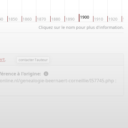
1900
40
1850
1860
1870
1880
1890
1910
1920
19
Cliquez sur le nom pour plus d'information.
ert
.
contacter l'auteur
érence à l'origine:
nline.nl/genealogie-beernaert-corneillie/I57745.php
: