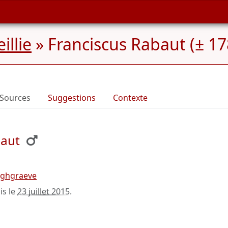
illie
»
Franciscus Rabaut (± 17
Sources
Suggestions
Contexte
baut
rghgraeve
is le
23 juillet 2015
.