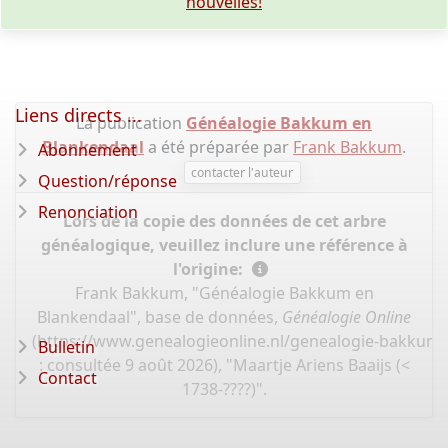
nouvelles!
Liens directs ...
La publication
Généalogie Bakkum en
Blankendaal
a été préparée par
Frank Bakkum
.
Abonnement
contacter l'auteur
Question/réponse
Renonciation
Lors de la copie des données de cet arbre
généalogique, veuillez inclure une référence à
l'origine:
Frank Bakkum, "Généalogie Bakkum en
Blankendaal", base de données,
Généalogie Online
(
https://www.genealogieonline.nl/genealogie-bakkum
Bulletin
: consultée 9 août 2026), "Maartje Ariens Baaijs (<
Contact
1738-????)".