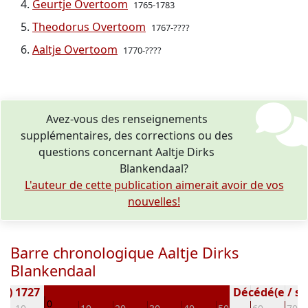
Geurtje Overtoom
1765-1783
Theodorus Overtoom
1767-????
Aaltje Overtoom
1770-????
Avez-vous des renseignements
supplémentaires, des corrections ou des
questions concernant Aaltje Dirks
Blankendaal?
L'auteur de cette publication aimerait avoir de vos
nouvelles!
Barre chronologique Aaltje Dirks
Blankendaal
(e) 1727
Décédé(e / s) 
0