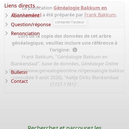
Liens directs ...
La publication
Généalogie Bakkum en
Blankendaal
a été préparée par
Frank Bakkum
.
Abonnement
contacter l'auteur
Question/réponse
Renonciation
Lors de la copie des données de cet arbre
généalogique, veuillez inclure une référence à
l'origine:
Frank Bakkum, "Généalogie Bakkum en
Blankendaal", base de données,
Généalogie Online
(
https://www.genealogieonline.nl/genealogie-bakkum
Bulletin
: consultée 9 août 2026), "Aaltje Dirks Blankendaal
Contact
(1727-1781)".
Recherchez et parcourez les