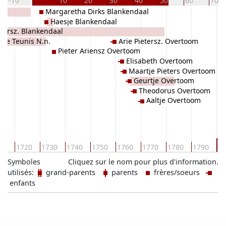
-10
10
20
30
40
50
60
70
Margaretha Dirks Blankendaal
Haesje Blankendaal
etersz. Blankendaal
sje Teunis N.n.
Arie Pietersz. Overtoom
Pieter Ariensz Overtoom
Elisabeth Overtoom
Maartje Pieters Overtoom
Geurtje Overtoom
Theodorus Overtoom
Aaltje Overtoom
1
10
1720
1730
1740
1750
1760
1770
1780
1790
Symboles
Cliquez sur le nom pour plus d'information.
utilisés:
grand-parents
parents
frères/soeurs
enfants