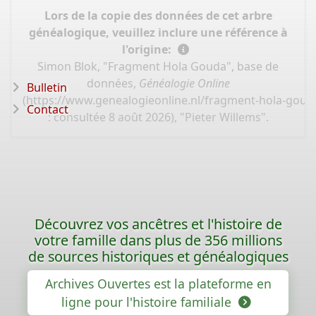
Lors de la copie des données de cet arbre
généalogique, veuillez inclure une référence à
l'origine:
Simon Blok, "Fragment Hola Gouda", base de
données,
Généalogie Online
Bulletin
(
https://www.genealogieonline.nl/fragment-hola-gou
Contact
: consultée 8 août 2026), "Pieter Willems".
Découvrez vos ancêtres et l'histoire de
votre famille dans plus de 356 millions
de sources historiques et généalogiques
Archives Ouvertes est la plateforme en
ligne pour l'histoire familiale