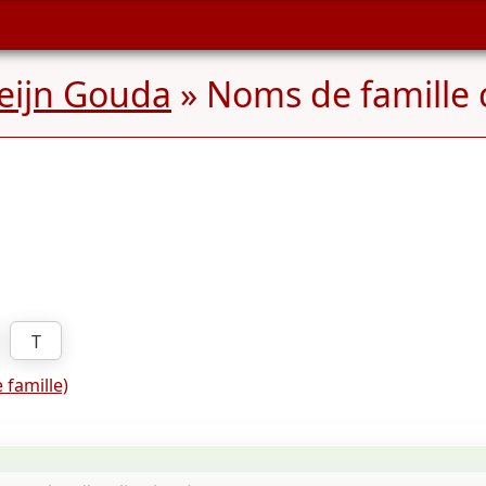
reijn Gouda
» Noms de famill
T
 famille)