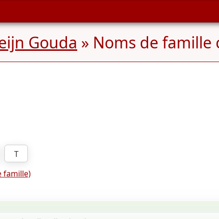
reijn Gouda
» Noms de famill
T
 famille)